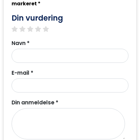
markeret *
Din vurdering
1 star
2 stars
3 stars
4 stars
5 stars
Navn *
E-mail *
Din anmeldelse *