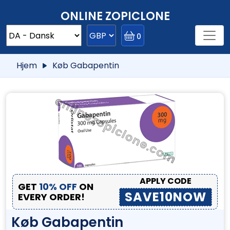
ONLINE ZOPICLONE
0
Hjem
Køb Gabapentin
APPLY CODE
GET
10% OFF
ON
SAVE10NOW
EVERY ORDER!
Køb Gabapentin