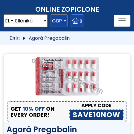
ONLINE ZOPICLONE
0
Σπίτι
Agorá Pregabalin
APPLY CODE
GET
10% OFF
ON
SAVE10NOW
EVERY ORDER!
Agorá Pregabalin