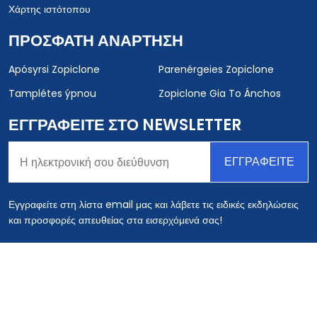
Χάρτης ιστότοπου
ΠΡΌΣΦΑΤΗ ΑΝΆΡΤΗΣΗ
Apósyrsi Zopiclone
Parenérgeies Zopiclone
Tamplétes ýpnou
Zopiclone Gia To Ánchos
ΕΓΓΡΑΦΕΊΤΕ ΣΤΟ NEWSLETTER
ΕΓΓΡΑΦΕΊΤΕ
Εγγραφείτε στη λίστα email μας και λάβετε τις ειδικές εκδηλώσεις
και προσφορές απευθείας στα εισερχόμενά σας!
Πνευματική ιδιοκτησία © 2026
onlinezopiclone.com
Ολα τα
δικαιώματα διατηρούνται.