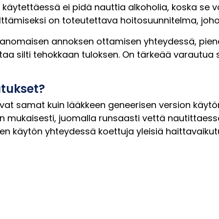
käytettäessä ei pidä nauttia alkoholia, koska se v
älttämiseksi on toteutettava hoitosuunnitelma, johon
tavanomaisen annoksen ottamisen yhteydessä, p
a silti tehokkaan tuloksen. On tärkeää varautua 
utukset?
at samat kuin lääkkeen geneerisen version käytön
n mukaisesti, juomalla runsaasti vettä nautittaess
 käytön yhteydessä koettuja yleisiä haittavaikut