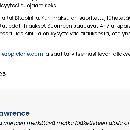
yisyytesi suojaamiseksi.
a tai Bitcoinilla. Kun maksu on suoritettu, lähetet
atiedot. Tilaukset Suomeen saapuvat 4-7 arkipäivän 
essa. Jos sinulla on kysyttävää tilauksesta, ota y
nezopiclone.com
ja saat tarvitsemasi levon ollakse
25
Lawrence
awrencen merkittävä matka lääketieteen alalla on 