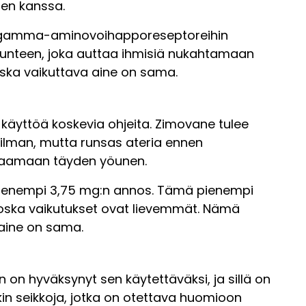
sen kanssa.
ttyy gamma-aminovoihapporeseptoreihin
tunteen, joka auttaa ihmisiä nukahtamaan
oska vaikuttava aine on sama.
 käyttöä koskevia ohjeita. Zimovane tulee
 ilman, mutta runsas ateria ennen
 saamaan täyden yöunen.
a pienempi 3,75 mg:n annos. Tämä pienempi
 koska vaikutukset ovat lievemmät. Nämä
 aine on sama.
on hyväksynyt sen käytettäväksi, ja sillä on
kin seikkoja, jotka on otettava huomioon