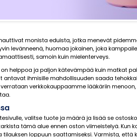
 nauttivat monista eduista, jotka menevät pidemm
e hyvin levänneenä, huomaa jokainen, joka kampp
ramaattisesti, samoin kuin mielenterveys.
 helppoa ja paljon kätevämpää kuin matkat paikal
kit antavat ihmisille mahdollisuuden saada tehokkai
Kun verrataan verkkokauppaamme lääkäriin menoon,
taa.
ssa
esivulle, valitse tuote ja määrä ja lisää se ostoskor
arkista tämä alue ennen oston viimeistelyä. Kun kaikk
 tilauksen loppuun saattamiseksi. Varmista, että ka