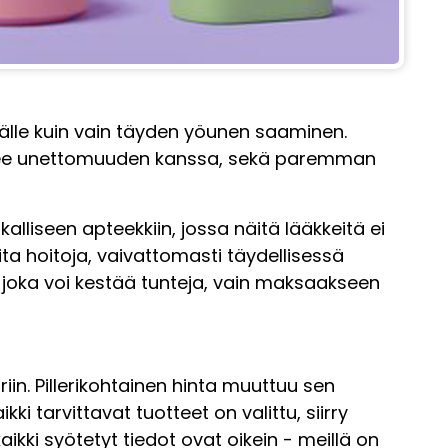
älle kuin vain täyden yöunen saaminen.
ailee unettomuuden kanssa, sekä paremman
liseen apteekkiin, jossa näitä lääkkeitä ei
ta hoitoja, vaivattomasti täydellisessä
 joka voi kestää tunteja, vain maksaakseen
iin. Pillerikohtainen hinta muuttuu sen
i tarvittavat tuotteet on valittu, siirry
ikki syötetyt tiedot ovat oikein - meillä on