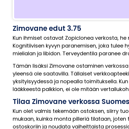
Zimovane edut 3.75
Kun ihmiset ostavat Zopiclonea verkosta, he
Kognitiivisen kyvyn paranemisen, joka tule
mielialan ja libidon. Terveydentila paranee d
Tämän lisäksi Zimovane ostaminen verkossa on
yleensä ole saatavilla. Tällaiset verkkoaptee
yksityisyydessä ja nopealla toimituksella. 
lääkkeestä palkkion, ei ole mitään vertailukoh
Tilaa Zimovane verkossa Suome
Kun olet valmis tekemään ostoksen, siirry tuot
mukaan, kuinka monta pilleriä tilataan, joten t
ostoskoriin ja noudata vaiheittaista prosessia