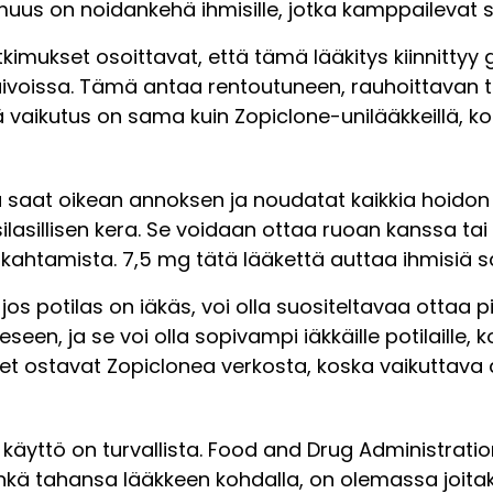
us on noidankehä ihmisille, jotka kamppailevat 
tutkimukset osoittavat, että tämä lääkitys kiinni
aivoissa. Tämä antaa rentoutuneen, rauhoittavan 
vaikutus on sama kuin Zopiclone-unilääkkeillä, k
tä saat oikean annoksen ja noudatat kaikkia hoidon
asillisen kera. Se voidaan ottaa ruoan kanssa tai
ahtamista. 7,5 mg tätä lääkettä auttaa ihmisiä
jos potilas on iäkäs, voi olla suositeltavaa otta
en, ja se voi olla sopivampi iäkkäille potilaille,
set ostavat Zopiclonea verkosta, koska vaikuttava
yttö on turvallista. Food and Drug Administration 
minkä tahansa lääkkeen kohdalla, on olemassa joita