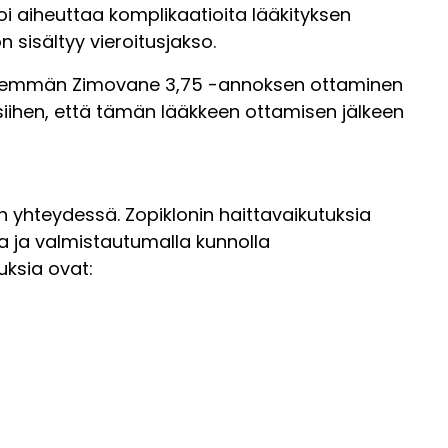
oi aiheuttaa komplikaatioita lääkityksen
 sisältyy vieroitusjakso.
ienemmän Zimovane 3,75 -annoksen ottaminen
siihen, että tämän lääkkeen ottamisen jälkeen
 yhteydessä. Zopiklonin haittavaikutuksia
a ja valmistautumalla kunnolla
uksia ovat: