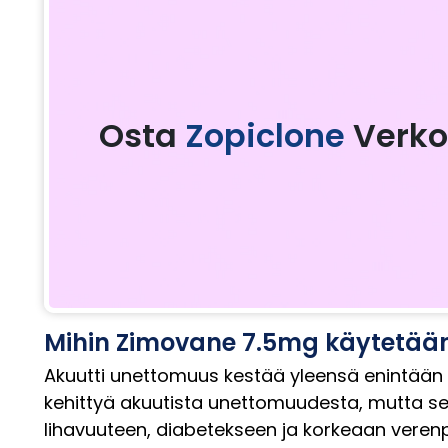
Osta
Zopiclone
Verko
Mihin Zimovane 7.5mg käytetää
Akuutti unettomuus kestää yleensä enintään k
kehittyä akuutista unettomuudesta, mutta se 
lihavuuteen, diabetekseen ja korkeaan verenpa