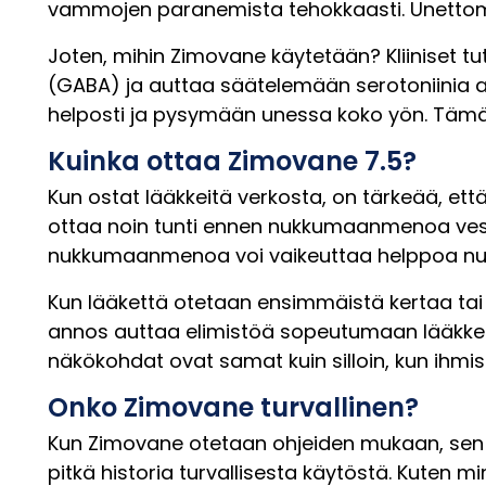
vammojen paranemista tehokkaasti. Unettomu
Joten, mihin Zimovane käytetään? Kliiniset 
(GABA) ja auttaa säätelemään serotoniinia 
helposti ja pysymään unessa koko yön. Tämä 
Kuinka ottaa Zimovane 7.5?
Kun ostat lääkkeitä verkosta, on tärkeää, et
ottaa noin tunti ennen nukkumaanmenoa vesil
nukkumaanmenoa voi vaikeuttaa helppoa nuk
Kun lääkettä otetaan ensimmäistä kertaa tai 
annos auttaa elimistöä sopeutumaan lääkkeese
näkökohdat ovat samat kuin silloin, kun ihmi
Onko Zimovane turvallinen?
Kun Zimovane otetaan ohjeiden mukaan, sen kä
pitkä historia turvallisesta käytöstä. Kuten 