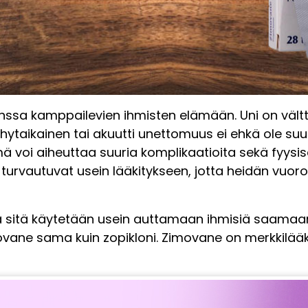
kanssa kamppailevien ihmisten elämään. Uni on vä
hytaikainen tai akuutti unettomuus ei ehkä ole suu
mä voi aiheuttaa suuria komplikaatioita sekä fyysi
vautuvat usein lääkitykseen, jotta heidän vuoroka
 sitä käytetään usein auttamaan ihmisiä saamaan
imovane sama kuin zopikloni. Zimovane on merkkilää