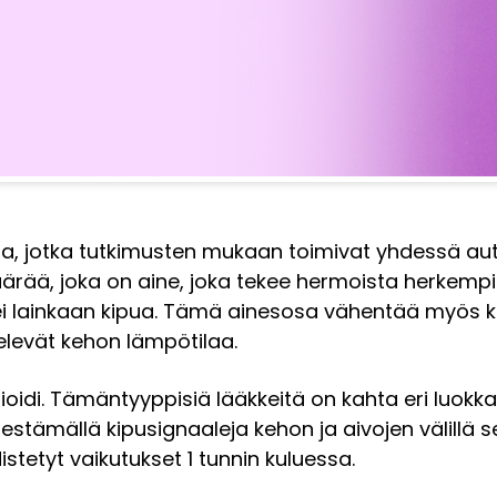
ta, jotka tutkimusten mukaan toimivat yhdessä au
rää, joka on aine, joka tekee hermoista herkempi
 lainkaan kipua. Tämä ainesosa vähentää myös kor
televät kehon lämpötilaa.
pioidi. Tämäntyyppisiä lääkkeitä on kahta eri luok
a estämällä kipusignaaleja kehon ja aivojen välillä
tetyt vaikutukset 1 tunnin kuluessa.