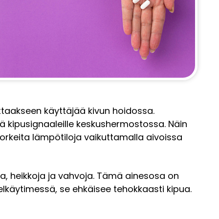
ttaakseen käyttäjää kivun hoidossa.
ä kipusignaaleille keskushermostossa. Näin
keita lämpötiloja vaikuttamalla aivoissa
kaa, heikkoja ja vahvoja. Tämä ainesosa on
 selkäytimessä, se ehkäisee tehokkaasti kipua.