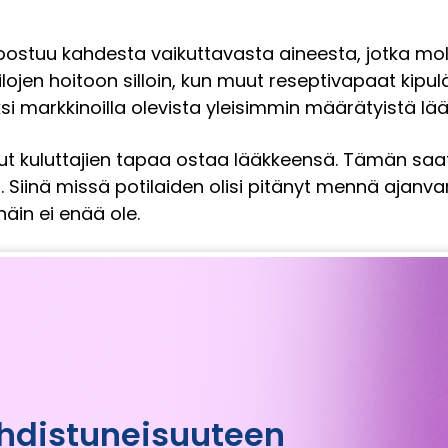
ostuu kahdesta vaikuttavasta aineesta, jotka mol
ilojen hoitoon silloin, kun muut reseptivapaat kipulä
si markkinoilla olevista yleisimmin määrätyistä lää
 kuluttajien tapaa ostaa lääkkeensä. Tämän saata
 Siinä missä potilaiden olisi pitänyt mennä ajanv
in ei enää ole.
hdistuneisuuteen