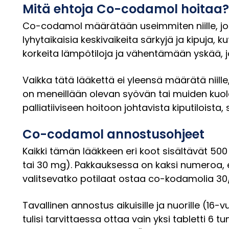
Mitä ehtoja Co-codamol hoitaa?
Co-codamol määrätään useimmiten niille, jotka
lyhytaikaisia keskivaikeita särkyjä ja kipuja
korkeita lämpötiloja ja vähentämään yskää, jot
Vaikka tätä lääkettä ei yleensä määrätä niille
on meneillään olevan syövän tai muiden kuole
palliatiiviseen hoitoon johtavista kiputiloista,
Co-codamol annostusohjeet
Kaikki tämän lääkkeen eri koot sisältävät 50
tai 30 mg). Pakkauksessa on kaksi numeroa, e
valitsevatko potilaat ostaa co-kodamolia 30/5
Tavallinen annostus aikuisille ja nuorille (16-v
tulisi tarvittaessa ottaa vain yksi tabletti 6 t