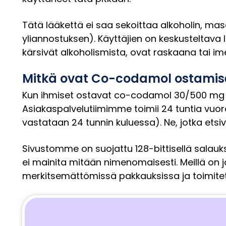
Tätä lääkettä ei saa sekoittaa alkoholin, m
yliannostuksen). Käyttäjien on keskusteltava
kärsivät alkoholismista, ovat raskaana tai im
Mitkä ovat Co-codamol ostamis
Kun ihmiset ostavat co-codamol 30/500 mg 
Asiakaspalvelutiimimme toimii 24 tuntia vuor
vastataan 24 tunnin kuluessa). Ne, jotka etsiv
Sivustomme on suojattu 128-bittisellä salauksel
ei mainita mitään nimenomaisesti. Meillä on j
merkitsemättömissä pakkauksissa ja toimitet