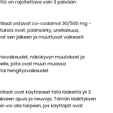
ttö on rajoitettava vain 3 päivään.
det potilaat ostavat co-codamol 30/500 mg -
tuksia ovat; päänsärky, uneliaisuus,
vat sen jälkeen ja muuttuvat vaikeasti
amisvaikeudet, näkökyvyn muutokset ja
kkeelle, joita ovat muun muassa
tai hengitysvaikeudet.
ilaat ovat käyttäneet tätä lääkettä yli 3
adakseen apua ja neuvoja. Tämän lääkityksen
n voi olla tarpeen, jos käyttäjät ovat