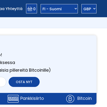
aa Yhteyttä
0
!
uksessa
sia ​​pillereitä Bitcoinille)
OSTA NYT
Pankkisiirto
Bitcoin