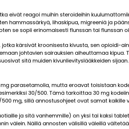
 eivät reagoi muihin steroideihin kuulumattomiin 
, kuten hammassärkyä, lihaskipua, migreeniä ja pää
en se sopii erinomaisesti flunssan tai flunssan oire
, jotka kärsivät kroonisesta kivusta, sen opioidi-ai
maan johtavien sairauksien aiheuttamaa kipua. Täm
 suosivat sitä muiden kivunlievityslääkkeiden sijaan.
0 mg parasetamolia, mutta eroavat toisistaan kode
simerkiksi 30/500. Tämä tarkoittaa 30 mg kodeiinia
00 mg, sillä annostusohjeet ovat samat kaikille va
uotiaille ja sitä vanhemmille) on yksi tai kaksi tabl
unnin välein. Näillä annosten välisillä väleillä välte