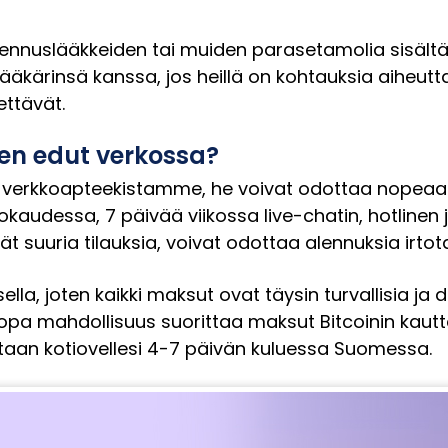
asennuslääkkeiden tai muiden parasetamolia sisält
 lääkärinsä kanssa, jos heillä on kohtauksia aiheu
ettävät.
en edut verkossa?
verkkoapteekistamme, he voivat odottaa nopeaa j
okaudessa, 7 päivää viikossa live-chatin, hotlinen
ät suuria tilauksia, voivat odottaa alennuksia irto
la, joten kaikki maksut ovat täysin turvallisia ja d
opa mahdollisuus suorittaa maksut Bitcoinin kautta
aan kotiovellesi 4-7 päivän kuluessa Suomessa.