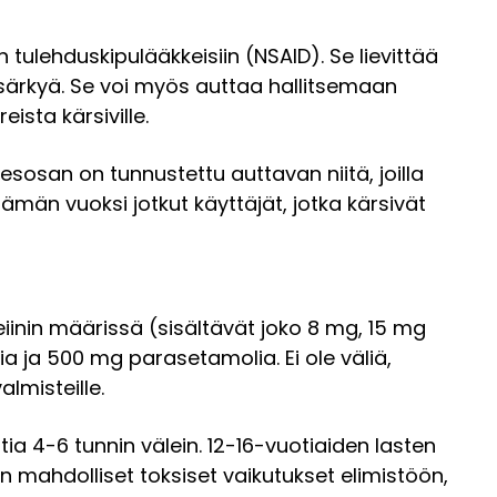
tulehduskipulääkkeisiin (NSAID). Se lievittää
nsärkyä. Se voi myös auttaa hallitsemaan
ista kärsiville.
nesosan on tunnustettu auttavan niitä, joilla
än vuoksi jotkut käyttäjät, jotka kärsivät
iinin määrissä (sisältävät joko 8 mg, 15 mg
 ja 500 mg parasetamolia. Ei ole väliä,
lmisteille.
ettia 4-6 tunnin välein. 12-16-vuotiaiden lasten
tään mahdolliset toksiset vaikutukset elimistöön,