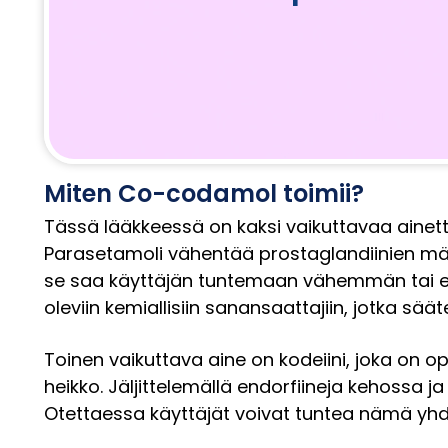
Miten Co-codamol toimii?
Tässä lääkkeessä on kaksi vaikuttavaa ainet
Parasetamoli vähentää prostaglandiinien mää
se saa käyttäjän tuntemaan vähemmän tai ei
oleviin kemiallisiin sanansaattajiin, jotka sää
Toinen vaikuttava aine on kodeiini, joka on o
heikko. Jäljittelemällä endorfiineja kehossa j
Otettaessa käyttäjät voivat tuntea nämä yhdis