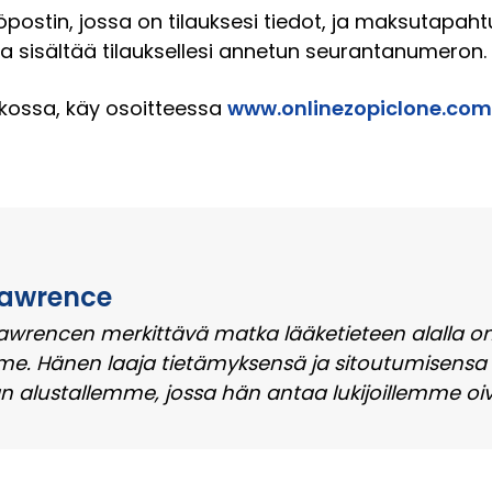
ostin, jossa on tilauksesi tiedot, ja maksutapahtu
ka sisältää tilauksellesi annetun seurantanumeron.
kossa, käy osoitteessa
www.onlinezopiclone.com
Lawrence
awrencen merkittävä matka lääketieteen alalla on 
e. Hänen laaja tietämyksensä ja sitoutumisensa
an alustallemme, jossa hän antaa lukijoillemme oiv