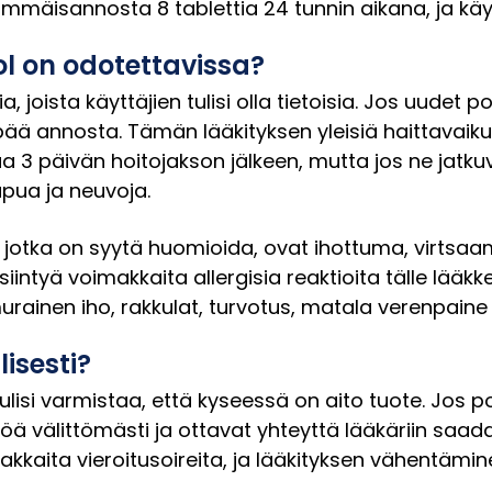
nimmäisannosta 8 tablettia 24 tunnin aikana, ja käy
l on odotettavissa?
sia, joista käyttäjien tulisi olla tietoisia. Jos uu
mpää annosta. Tämän lääkityksen yleisiä haittavaiku
a 3 päivän hoitojakson jälkeen, mutta jos ne jatku
apua ja neuvoja.
, jotka on syytä huomioida, ovat ihottuma, virtsa
siintyä voimakkaita allergisia reaktioita tälle lää
rainen iho, rakkulat, turvotus, matala verenpaine 
isesti?
isi varmistaa, että kyseessä on aito tuote. Jos pot
ttöä välittömästi ja ottavat yhteyttä lääkäriin sa
kkaita vieroitusoireita, ja lääkityksen vähentämine