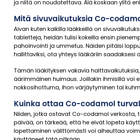
ja niitä on noudatettava. Älä koskaan ylitä e
Mitä sivuvaikutuksia Co-codamo
Aivan kuten kaikilla lääkkeillä on sivuvaikutuk
tabletteja, heidän tulisi kokeilla ensin piene
pahoinvointi ja ummetus. Näiden pitäisi loppu
hallittaviksi, ota yhteys lääkäriin saadaksesi 
Tämän lääkityksen vakavia haittavaikutuksia
äärimmäinen huimaus. Joillakin ihmisillä voi e
nokkosihottuma, ihon värjäytyminen tai kuhmu
Kuinka ottaa Co-codamol turvall
Niiden, jotka ostavat Co-codamol verkosta, tul
päivää, on tärkeää, että he eivät lopeta käy
lopettaminen välittömästi voi aiheuttaa voima
käyttäneet tätä pitkään.