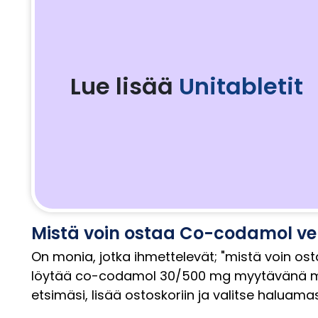
Lue lisää
Unitabletit
Mistä voin ostaa Co-codamol v
On monia, jotka ihmettelevät; "mistä voin 
löytää co-codamol 30/500 mg myytävänä monie
etsimäsi, lisää ostoskoriin ja valitse haluam