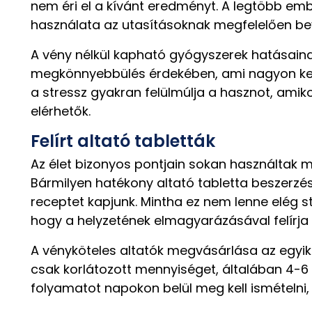
nem éri el a kívánt eredményt. A legtöbb embe
használata az utasításoknak megfelelően be
A vény nélkül kapható gyógyszerek hatásain
megkönnyebbülés érdekében, ami nagyon kevé
a stressz gyakran felülmúlja a hasznot, ami
elérhetők.
Felírt altató tabletták
Az élet bizonyos pontjain sokan használtak m
Bármilyen hatékony altató tabletta beszerzé
receptet kapjunk. Mintha ez nem lenne elég stre
hogy a helyzetének elmagyarázásával felírja 
A vényköteles altatók megvásárlása az egyik
csak korlátozott mennyiséget, általában 4-6
folyamatot napokon belül meg kell ismételni,