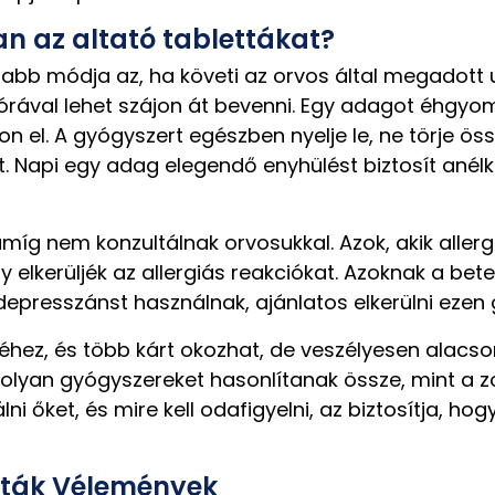
n az altató tablettákat?
abb módja az, ha követi az orvos által megadott u
 órával lehet szájon át bevenni. Egy adagot éhgyom
 el. A gyógyszert egészben nyelje le, ne törje öss
t. Napi egy adag elegendő enyhülést biztosít anél
 amíg nem konzultálnak orvosukkal. Azok, akik alle
y elkerüljék az allergiás reakciókat. Azoknak a bet
tidepresszánst használnak, ajánlatos elkerülni eze
hez, és több kárt okozhat, de veszélyesen alacso
lyan gyógyszereket hasonlítanak össze, mint a zo
őket, és mire kell odafigyelni, az biztosítja, hogy
etták Vélemények