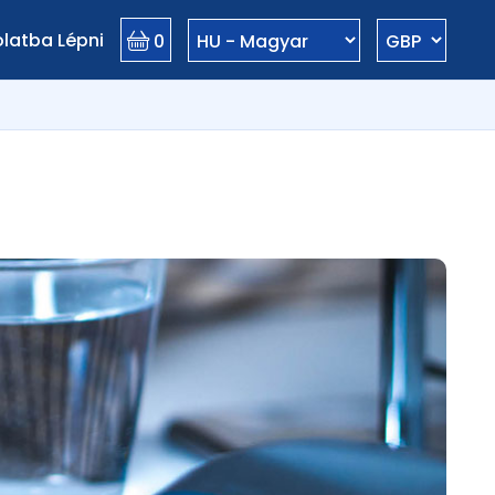
latba Lépni
0