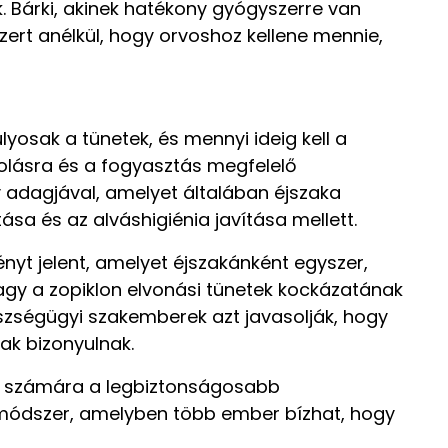
. Bárki, akinek hatékony gyógyszerre van
ert anélkül, hogy orvoshoz kellene mennie,
osak a tünetek, és mennyi ideig kell a
golásra és a fogyasztás megfelelő
 adagjával, amelyet általában éjszaka
ása és az alváshigiénia javítása mellett.
nyt jelent, amelyet éjszakánként egyszer,
agy a zopiklon elvonási tünetek kockázatának
szségügyi szakemberek azt javasolják, hogy
ak bizonyulnak.
gek számára a legbiztonságosabb
 módszer, amelyben több ember bízhat, hogy