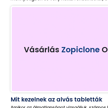
Vásárlás
Zopiclone
O
Mit kezelnek az alvás tabletták
Amikor az álmatlanságot vizsgáljuk, számos h