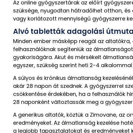
Az online gyógyszertárak az előírt gyógyszer
szüksége, nyugodtan hátradőlhet otthon, és 
vagy korlátozott mennyiségű gyógyszerre kel
Alvó tabletták adagolási útmut
Minden ember másképp reagál az altatókra, és
felhasználóknak segíteniük az álmatlanságot
gyakoriságára. Akut és mérsékelt álmatlansá
egyszer, szükség szerint heti 2-4 alkalommal 
A súlyos és krónikus álmatlanság kezelésénél
akár 28 napon át szednek. A gyógyszerrel sz
csökkentése érdekében, ha a felhasználók hi
28 naponként változtassák meg a gyógyszeres
A generikus altatók, köztük a Zimovane, az o
eredményeket. Az álmatlanság kezelése haté
a legjobb tapasztalatokat és eredményeket k