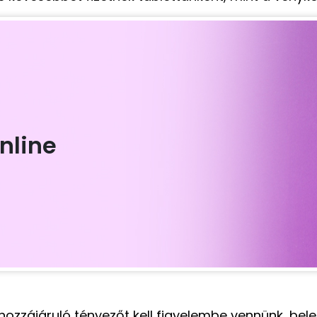
nline
ozzájáruló tényezőt kell figyelembe vennünk, bele