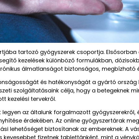
ortjába tartozó gyógyszerek csoportja. Elsősorba
ássegítő kezelések különböző formulákban, dózis
és krónikus álmatlanságot biztonságos, megbízhat
biztonságosságát és hatékonyságát a gyártó orszá
részeti szolgáltatásaink célja, hogy a betegeknek
tt kezelési tervekről.
ott legyen az általunk forgalmazott gyógyszerekről
yhítése érdekében. Az online gyógyszertárak meg
tási lehetőséget biztosítanak az embereknek. A vá
 kevesebbet fizetnek tablettánként, mint a vénykö