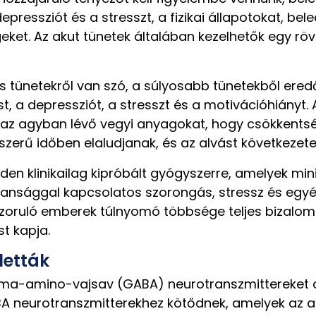
epressziót és a stresszt, a fizikai állapotokat, be
ket. Az akut tünetek általában kezelhetők egy röv
s tünetekről van szó, a súlyosabb tünetekből ere
t, a depressziót, a stresszt és a motivációhiányt.
z agyban lévő vegyi anyagokat, hogy csökkentsék az
zerű időben elaludjanak, és az alvást következet
den klinikailag kipróbált gyógyszerre, amelyek min
lansággal kapcsolatos szorongás, stressz és egyé
szoruló emberek túlnyomó többsége teljes bizalom
t kapja.
letták
mma-amino-vajsav (GABA) neurotranszmittereket 
 neurotranszmitterekhez kötődnek, amelyek az agy