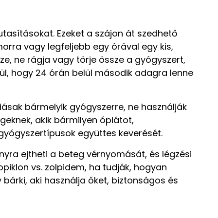
tasításokat. Ezeket a szájon át szedhető
orra vagy legfeljebb egy órával egy kis,
ze, ne rágja vagy törje össze a gyógyszert,
kül, hogy 24 órán belül második adagra lenne
rgiásak bármelyik gyógyszerre, ne használják
egeknek, akik bármilyen ópiátot,
n gyógyszertípusok együttes keverését.
nyra ejtheti a beteg vérnyomását, és légzési
piklon vs. zolpidem, ha tudják, hogyan
 bárki, aki használja őket, biztonságos és