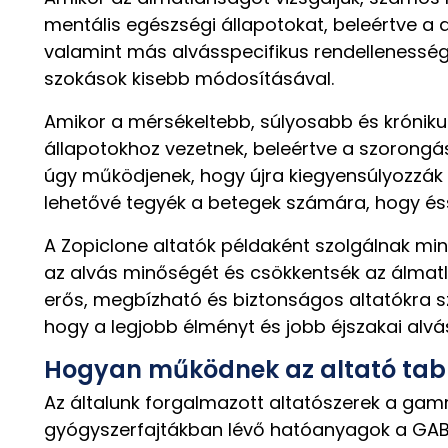
mentális egészségi állapotokat, beleértve a d
valamint más alvásspecifikus rendellenessége
szokások kisebb módosításával.
Amikor a mérsékeltebb, súlyosabb és króniku
állapotokhoz vezetnek, beleértve a szorongás
úgy működjenek, hogy újra kiegyensúlyozzák a
lehetővé tegyék a betegek számára, hogy éss
A Zopiclone altatók példaként szolgálnak min
az alvás minőségét és csökkentsék az álmat
erős, megbízható és biztonságos altatókra 
hogy a legjobb élményt és jobb éjszakai alvás
Hogyan működnek az altató tab
Az általunk forgalmazott altatószerek a ga
gyógyszerfajtákban lévő hatóanyagok a GABA