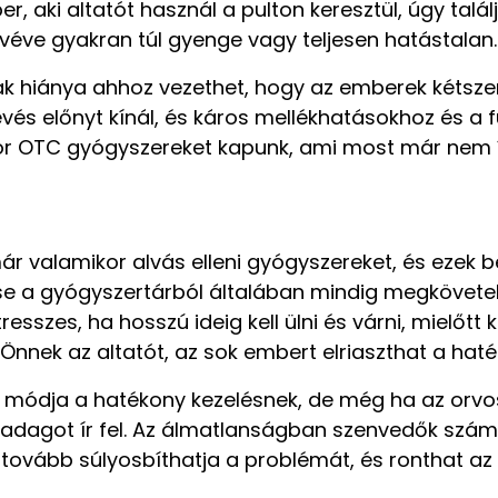
r, aki altatót használ a pulton keresztül, úgy tal
véve gyakran túl gyenge vagy teljesen hatástalan
ak hiánya ahhoz vezethet, hogy az emberek kétsz
s előnyt kínál, és káros mellékhatásokhoz és a 
kor OTC gyógyszereket kapunk, ami most már nem í
ár valamikor alvás elleni gyógyszereket, és ezek 
se a gyógyszertárból általában mindig megkövetel
sszes, ha hosszú ideig kell ülni és várni, mielőtt ki
Önnek az altatót, az sok embert elriaszthat a haté
 módja a hatékony kezelésnek, de még ha az orvos
 adagot ír fel. Az álmatlanságban szenvedők szá
 tovább súlyosbíthatja a problémát, és ronthat az