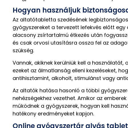
Hogyan használjuk biztonságosa
Az altatótabletta szedésének legbiztonságos
gyógyszereket a tervezett lefekvés előtt egy
alacsony zsírtartalmú étkezés után fogyasszon
és csak orvosi utasításra ossza fel az adago
szükség.
Vannak, akiknek kerülniük kell a használatát,
ezeket az álmatlanság elleni kezeléseket, hog
antihisztamint, alkoholt, stimulánst vagy an
Az altatók hatása hasonló a többi gyógyszeré
nehézségekhez vezethet. Amikor az emberek o
működnek a gyógyszerek, hogyan kell használni 
hatékony eredményeket kapjon.
Online gyógyszertár alvás tabl