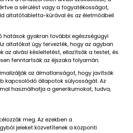
leértve a sérülést vagy a fogyatékosságot,
id altatótabletta-kúrával és az életmódbeli
dő hatások gyakran további egészségügyi
 Az altatókat úgy tervezték, hogy az agyban
 alvási késleltetést, ellazítsák a testet, és
esen fenntartsák az éjszaka folyamán.
imalizálják az álmatlanságot, hogy javítsák
b kapcsolódó állapotok súlyosságát. Az
mal használhatja a generikumokat, tudva,
célozzák meg. Az ezekben a
ból jeleket közvetítenek a központi