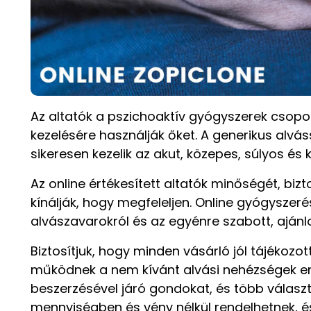
Az altatók a pszichoaktív gyógyszerek csop
kezelésére használják őket. A generikus alv
sikeresen kezelik az akut, közepes, súlyos 
Az online értékesített altatók minőségét, 
kínálják, hogy megfeleljen. Online gyógysze
alvászavarokról és az egyénre szabott, ajánlo
Biztosítjuk, hogy minden vásárló jól tájékoz
működnek a nem kívánt alvási nehézségek en
beszerzésével járó gondokat, és több válasz
mennyiségben és vény nélkül rendelhetnek, és