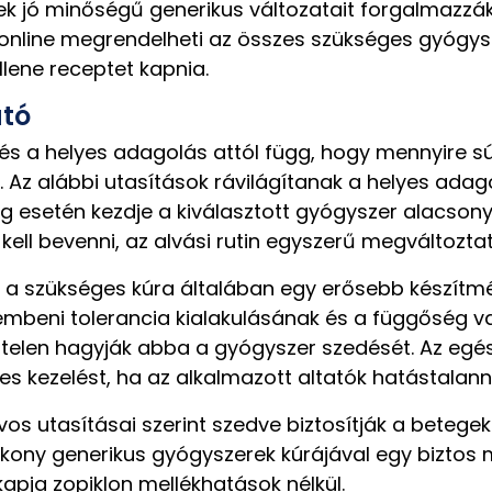
ek jó minőségű generikus változatait forgalmazzák
online megrendelheti az összes szükséges gyógysz
lene receptet kapnia.
ató
 a helyes adagolás attól függ, hogy mennyire súly
. Az alábbi utasítások rávilágítanak a helyes ada
g esetén kezdje a kiválasztott gyógyszer alacsony
kell bevenni, az alvási rutin egyszerű megváltoztat
 a szükséges kúra általában egy erősebb készítmé
embeni tolerancia kialakulásának és a függőség v
rtelen hagyják abba a gyógyszer szedését. Az egé
 kezelést, ha az alkalmazott altatók hatástalann
rvos utasításai szerint szedve biztosítják a bete
kony generikus gyógyszerek kúrájával egy biztos
apja zopiklon mellékhatások nélkül.