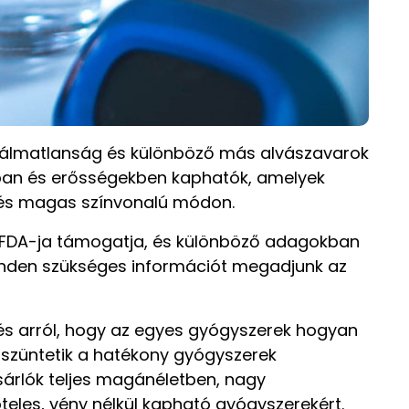
n álmatlanság és különböző más alvászavarok
okban és erősségekben kaphatók, amelyek
ó és magas színvonalú módon.
g FDA-ja támogatja, és különböző adagokban
 minden szükséges információt megadjunk az
, és arról, hogy az egyes gyógyszerek hogyan
szüntetik a hatékony gyógyszerek
sárlók teljes magánéletben, nagy
teles, vény nélkül kapható gyógyszerekért.