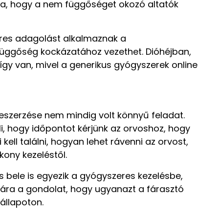
álja, hogy a nem függőséget okozó altatók
.
eres adagolást alkalmaznak a
függőség kockázatához vezethet. Dióhéjban,
gy van, mivel a generikus gyógyszerek online
beszerzése nem mindig volt könnyű feladat.
i, hogy időpontot kérjünk az orvoshoz, hogy
 kell találni, hogyan lehet rávenni az orvost,
kony kezeléstől.
 bele is egyezik a gyógyszeres kezelésbe,
mára a gondolat, hogy ugyanazt a fárasztó
 állapoton.