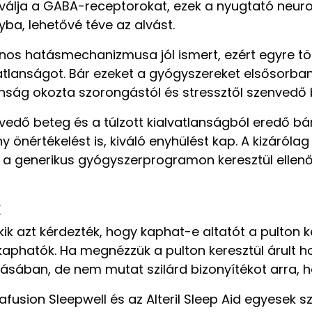
iválja a GABA-receptorokat, ezek a nyugtató neuro
yba, lehetővé téve az alvást.
ános hatásmechanizmusa jól ismert, ezért egyre t
lanságot. Bár ezeket a gyógyszereket elsősorban
lanság okozta szorongástól és stressztől szenvedő
edő beteg és a túlzott kialvatlanságból eredő bá
önértékelést is, kiváló enyhülést kap. A kizárólag
generikus gyógyszerprogramon keresztül ellenőri
k
ik azt kérdezték, hogy kaphat-e altatót a pulton k
 kaphatók. Ha megnézzük a pulton keresztül árult h
ulásában, de nem mutat szilárd bizonyítékot arra,
tafusion Sleepwell és az Alteril Sleep Aid egyesek