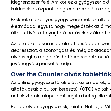
idegrendszer felé. Amikor ez a gyógyszer akt
küldenek a központi idegrendszerbe és az ag
Ezeknek a bizonyos gyógyszereknek az által
életmóddal együtt, hogy megelőzzék az álmat
általuk kiváltott nyugtató hatások az álmat
Az altatókúra során az álmatlanságban szenv
depressziót, a szorongást és még az alacsony 
alvássegítő megoldás hatásmechanizmusát a 
jóváhagyási pecsétjét adja.
Over the Counter alvás tablettá
Az online gyógyszertárak előtt az emberek, ak
altatók csak a pulton keresztül (OTC) voltak
antihisztamin alapú, ami segít a beteg ellaz
Bár az olyan gyógyszerek, mint a Natrol, a Vi