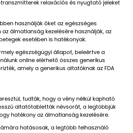
transzmitterek relaxációs és nyugtató jeleket
öbben használják őket az egészséges
 az álmatlanság kezelésére használják, az
 betegek esetében is hatékonyak.
rmely egészségügyi állapot, beleértve a
 nálunk online elérhető összes generikus
zték, amely a generikus altatóknak az FDA
eresztül, tudták, hogy a vény nélkül kapható
osszú altatótabletták névsorát, a legtöbbjük
 hogy hatékony az álmatlanság kezelésére.
 számára hatásosak, a legtöbb felhasználó