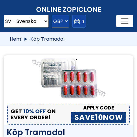
ONLINE ZOPICLONE
0
Hem
Köp Tramadol
APPLY CODE
GET
10% OFF
ON
SAVE10NOW
EVERY ORDER!
Köp Tramadol