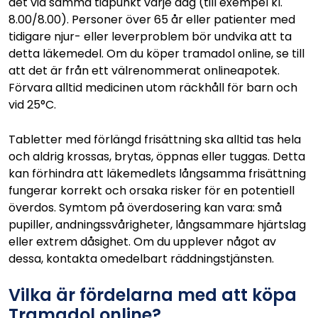
det vid samma tidpunkt varje dag (till exempel kl.
8.00/8.00). Personer över 65 år eller patienter med
tidigare njur- eller leverproblem bör undvika att ta
detta läkemedel. Om du köper tramadol online, se till
att det är från ett välrenommerat onlineapotek.
Förvara alltid medicinen utom räckhåll för barn och
vid 25°C.
Tabletter med förlängd frisättning ska alltid tas hela
och aldrig krossas, brytas, öppnas eller tuggas. Detta
kan förhindra att läkemedlets långsamma frisättning
fungerar korrekt och orsaka risker för en potentiell
överdos. Symtom på överdosering kan vara: små
pupiller, andningssvårigheter, långsammare hjärtslag
eller extrem dåsighet. Om du upplever något av
dessa, kontakta omedelbart räddningstjänsten.
Vilka är fördelarna med att köpa
Tramadol online?