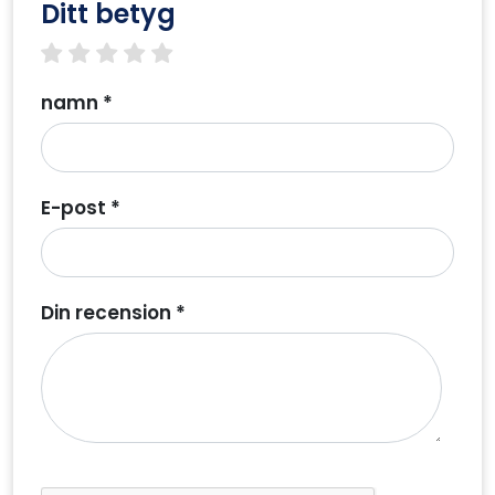
Ditt betyg
1 star
2 stars
3 stars
4 stars
5 stars
namn *
E-post *
Din recension *