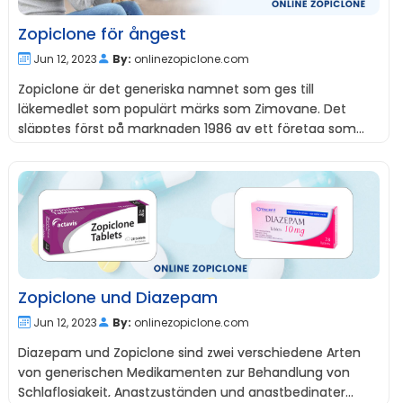
Zopiclone för ångest
Jun 12, 2023
By:
onlinezopiclone.com
Zopiclone är det generiska namnet som ges till
läkemedlet som populärt märks som Zimovane. Det
släpptes först på marknaden 1986 av ett företag som
heter Rhône-Poulenc, som nu är en del av det franska
läkemedelsföretaget Sanofi-Aventis.
Zopiclone und Diazepam
Jun 12, 2023
By:
onlinezopiclone.com
Diazepam und Zopiclone sind zwei verschiedene Arten
von generischen Medikamenten zur Behandlung von
Schlaflosigkeit, Angstzuständen und angstbedingter