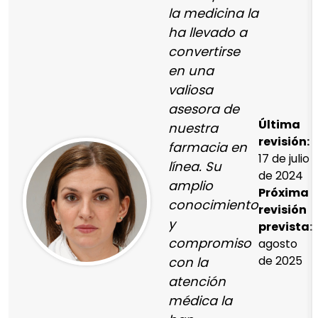
la medicina la
ha llevado a
convertirse
en una
valiosa
asesora de
Última
nuestra
revisión:
farmacia en
17 de julio
línea. Su
de 2024
amplio
Próxima
conocimiento
revisión
y
prevista:
compromiso
agosto
de 2025
con la
atención
médica la