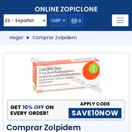
ONLINE ZOPICLONE
0
Hogar
Comprar Zolpidem
APPLY CODE
GET
10% OFF
ON
SAVE10NOW
EVERY ORDER!
Comprar Zolpidem