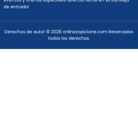
eventos y ofertas especiales directamente en su bandeja
de entrada!
Derechos de autor © 2026
onlinezopiclone.com
Reservados
todos los derechos.