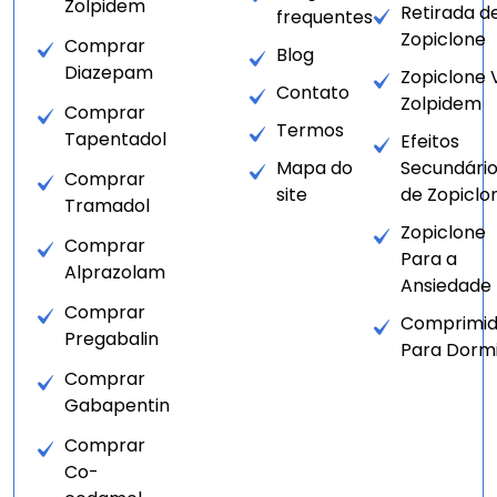
Zolpidem
Retirada d
frequentes
Zopiclone
Comprar
Blog
Diazepam
Zopiclone 
Contato
Zolpidem
Comprar
Termos
Tapentadol
Efeitos
Mapa do
Secundári
Comprar
site
de Zopiclo
Tramadol
Zopiclone
Comprar
Para a
Alprazolam
Ansiedade
Comprar
Comprimid
Pregabalin
Para Dorm
Comprar
Gabapentin
Comprar
Co-