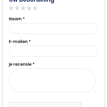
1 star
2 stars
3 stars
4 stars
5 stars
Naam *
E-mailen *
je recensie *