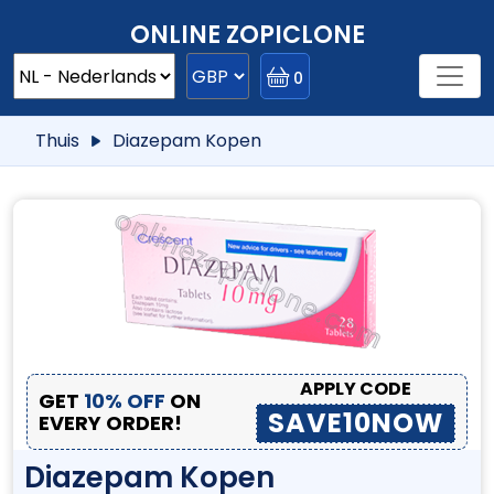
ONLINE ZOPICLONE
0
Thuis
Diazepam Kopen
APPLY CODE
GET
10% OFF
ON
SAVE10NOW
EVERY ORDER!
Diazepam Kopen