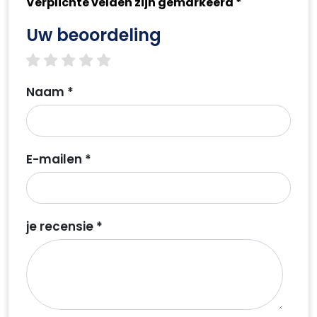
Verplichte velden zijn gemarkeerd *
Uw beoordeling
1 star
2 stars
3 stars
4 stars
5 stars
Naam *
E-mailen *
je recensie *