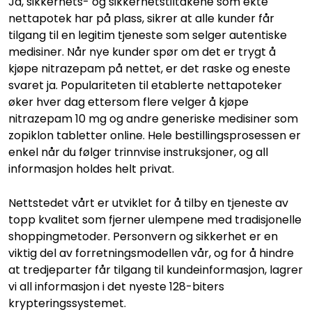
Ja, sikkerhets- og sikkerhetstiltakene som ekte
nettapotek har på plass, sikrer at alle kunder får
tilgang til en legitim tjeneste som selger autentiske
medisiner. Når nye kunder spør om det er trygt å
kjøpe nitrazepam på nettet, er det raske og eneste
svaret ja. Populariteten til etablerte nettapoteker
øker hver dag ettersom flere velger å kjøpe
nitrazepam 10 mg og andre generiske medisiner som
zopiklon tabletter online. Hele bestillingsprosessen er
enkel når du følger trinnvise instruksjoner, og all
informasjon holdes helt privat.
Nettstedet vårt er utviklet for å tilby en tjeneste av
topp kvalitet som fjerner ulempene med tradisjonelle
shoppingmetoder. Personvern og sikkerhet er en
viktig del av forretningsmodellen vår, og for å hindre
at tredjeparter får tilgang til kundeinformasjon, lagrer
vi all informasjon i det nyeste 128-biters
krypteringssystemet.