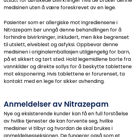
utsatt for uønskede bivirkninger hvis de bruker denne
medisinen uten å være foreskrevet av en lege.
Pasienter som er allergiske mot ingrediensene i
Nitrazepam bør unngå denne behandlingen for å
forhindre bivirkninger, inkludert, men ikke begrenset
til utslett, elveblest og asfyksi. Oppbevar denne
medisinen i originalemballasjen utilgjengelig for barn,
på et sikkert og tørt sted. Hold legemidlene borte fra
vannkilder og direkte sollys for å beskytte tablettene
mot eksponering. Hvis tablettene er forurenset, ta
kontakt med en lege for sikker avhending.
Anmeldelser av Nitrazepam
Nye og eksisterende kunder kan få en full forståelse
av hvilke tjenester de kan forvente seg, hvilke
medisiner vi tilbyr og hvordan de skal brukes i
anmeldelsesseksjonen. De fungerer også som et