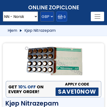
ONLINE ZOPICLONE
0
Hjem
Kjøp Nitrazepam
APPLY CODE
GET
10% OFF
ON
SAVE10NOW
EVERY ORDER!
Kjøp Nitrazepam