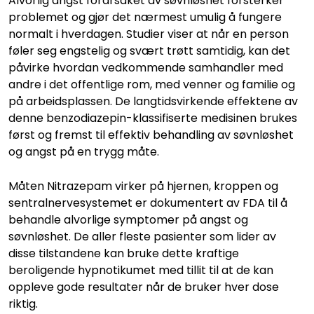
Alvorlig angst forårsaket av søvnløshet forsterker
problemet og gjør det nærmest umulig å fungere
normalt i hverdagen. Studier viser at når en person
føler seg engstelig og svært trøtt samtidig, kan det
påvirke hvordan vedkommende samhandler med
andre i det offentlige rom, med venner og familie og
på arbeidsplassen. De langtidsvirkende effektene av
denne benzodiazepin-klassifiserte medisinen brukes
først og fremst til effektiv behandling av søvnløshet
og angst på en trygg måte.
Måten Nitrazepam virker på hjernen, kroppen og
sentralnervesystemet er dokumentert av FDA til å
behandle alvorlige symptomer på angst og
søvnløshet. De aller fleste pasienter som lider av
disse tilstandene kan bruke dette kraftige
beroligende hypnotikumet med tillit til at de kan
oppleve gode resultater når de bruker hver dose
riktig.