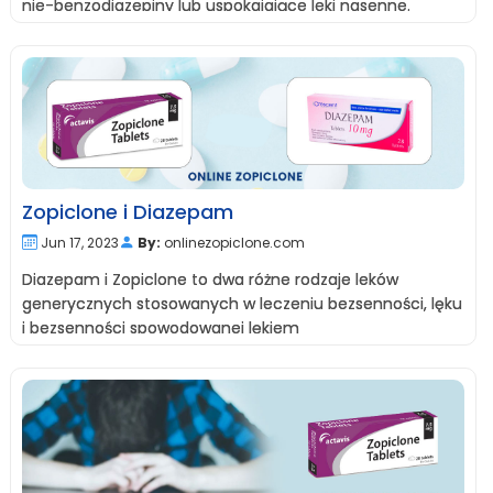
nie-benzodiazepiny lub uspokajające leki nasenne.
Zopiclone i Diazepam
Jun 17, 2023
By:
onlinezopiclone.com
Diazepam i Zopiclone to dwa różne rodzaje leków
generycznych stosowanych w leczeniu bezsenności, lęku
i bezsenności spowodowanej lękiem