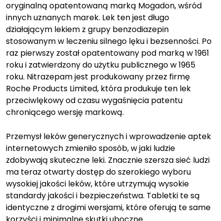
oryginalną opatentowaną marką Mogadon, wśród
innych uznanych marek. Lek ten jest długo
działającym lekiem z grupy benzodiazepin
stosowanym w leczeniu silnego lęku i bezsenności. Po
raz pierwszy został opatentowany pod marką w 1961
roku i zatwierdzony do użytku publicznego w 1965
roku. Nitrazepam jest produkowany przez firmę
Roche Products Limited, która produkuje ten lek
przeciwlękowy od czasu wygaśnięcia patentu
chroniącego wersję markową.
Przemysł leków generycznych i wprowadzenie aptek
internetowych zmieniło sposób, w jaki ludzie
zdobywają skuteczne leki. Znacznie szersza sieć ludzi
ma teraz otwarty dostęp do szerokiego wyboru
wysokiej jakości leków, które utrzymują wysokie
standardy jakości i bezpieczeństwa. Tabletki te są
identyczne z drogimi wersjami, które oferują te same
korzyści i minimalne skutki uboczne.