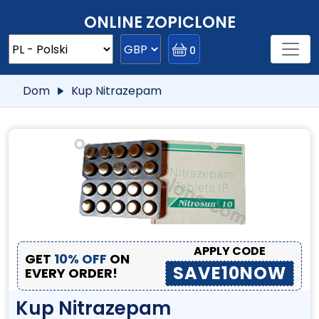
ONLINE ZOPICLONE
0
Dom
Kup Nitrazepam
APPLY CODE
GET
10% OFF
ON
SAVE10NOW
EVERY ORDER!
Kup Nitrazepam