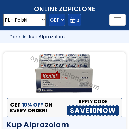
ONLINE ZOPICLONE
0
Dom
Kup Alprazolam
APPLY CODE
GET
10% OFF
ON
SAVE10NOW
EVERY ORDER!
Kup Alprazolam