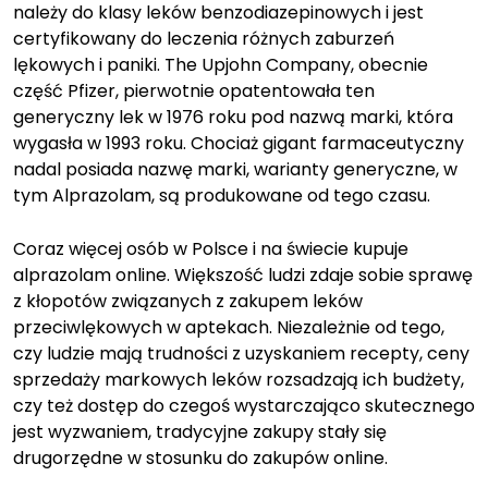
należy do klasy leków benzodiazepinowych i jest
certyfikowany do leczenia różnych zaburzeń
lękowych i paniki. The Upjohn Company, obecnie
część Pfizer, pierwotnie opatentowała ten
generyczny lek w 1976 roku pod nazwą marki, która
wygasła w 1993 roku. Chociaż gigant farmaceutyczny
nadal posiada nazwę marki, warianty generyczne, w
tym Alprazolam, są produkowane od tego czasu.
Coraz więcej osób w Polsce i na świecie kupuje
alprazolam online. Większość ludzi zdaje sobie sprawę
z kłopotów związanych z zakupem leków
przeciwlękowych w aptekach. Niezależnie od tego,
czy ludzie mają trudności z uzyskaniem recepty, ceny
sprzedaży markowych leków rozsadzają ich budżety,
czy też dostęp do czegoś wystarczająco skutecznego
jest wyzwaniem, tradycyjne zakupy stały się
drugorzędne w stosunku do zakupów online.