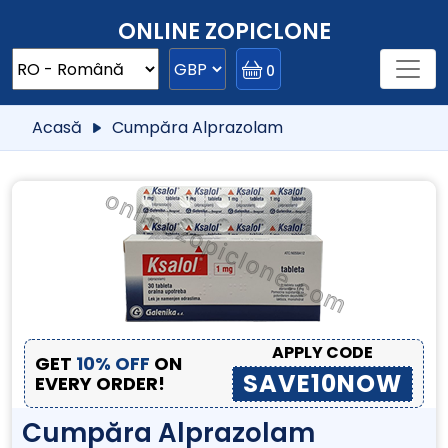
ONLINE ZOPICLONE
0
Acasă
Cumpăra Alprazolam
APPLY CODE
GET
10% OFF
ON
SAVE10NOW
EVERY ORDER!
Cumpăra Alprazolam