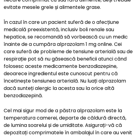
evitate mesele grele și alimentele grase.
În cazul în care un pacient suferă de o afecțiune
medicală preexistentă, inclusiv boli renale sau
hepatice, se recomandă să vorbească cu un medic
înainte de a cumpăra alprazolam 1 mg online. Cei
care suferă de probleme de tensiune arterială sau de
respirație pot să nu găsească beneficii atunci când
folosesc aceste medicamente benzodiazepine,
deoarece ingredientul este cunoscut pentru că
încetinește tensiunea arterială. Nu luați alprazolam
dacă sunteți alergic la acesta sau la orice altă
benzodiazepină.
Cel mai sigur mod de a păstra alprazolam este la
temperatura camerei, departe de căldură directă,
de lumina soarelui și de umiditate. Asigurați-vă că
depozitați comprimatele în ambalajul în care au venit