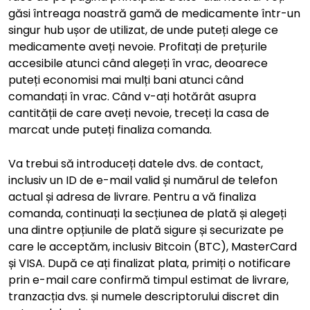
găsi întreaga noastră gamă de medicamente într-un
singur hub ușor de utilizat, de unde puteți alege ce
medicamente aveți nevoie. Profitați de prețurile
accesibile atunci când alegeți în vrac, deoarece
puteți economisi mai mulți bani atunci când
comandați în vrac. Când v-ați hotărât asupra
cantității de care aveți nevoie, treceți la casa de
marcat unde puteți finaliza comanda.
Va trebui să introduceți datele dvs. de contact,
inclusiv un ID de e-mail valid și numărul de telefon
actual și adresa de livrare. Pentru a vă finaliza
comanda, continuați la secțiunea de plată și alegeți
una dintre opțiunile de plată sigure și securizate pe
care le acceptăm, inclusiv Bitcoin (BTC), MasterCard
și VISA. După ce ați finalizat plata, primiți o notificare
prin e-mail care confirmă timpul estimat de livrare,
tranzacția dvs. și numele descriptorului discret din