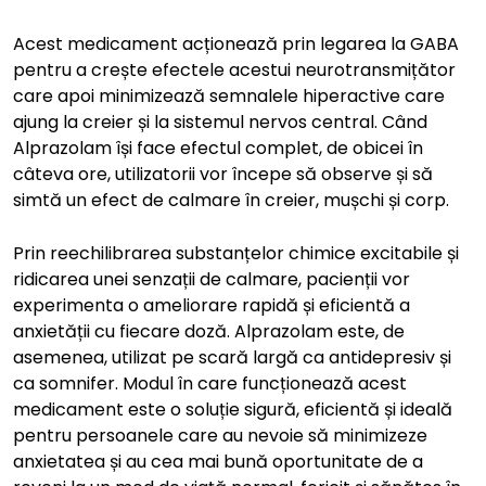
Acest medicament acționează prin legarea la GABA
pentru a crește efectele acestui neurotransmițător
care apoi minimizează semnalele hiperactive care
ajung la creier și la sistemul nervos central. Când
Alprazolam își face efectul complet, de obicei în
câteva ore, utilizatorii vor începe să observe și să
simtă un efect de calmare în creier, mușchi și corp.
Prin reechilibrarea substanțelor chimice excitabile și
ridicarea unei senzații de calmare, pacienții vor
experimenta o ameliorare rapidă și eficientă a
anxietății cu fiecare doză. Alprazolam este, de
asemenea, utilizat pe scară largă ca antidepresiv și
ca somnifer. Modul în care funcționează acest
medicament este o soluție sigură, eficientă și ideală
pentru persoanele care au nevoie să minimizeze
anxietatea și au cea mai bună oportunitate de a