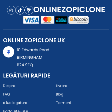
ONLINEZOPICLONE
ONLINE ZOPICLONE UK
10 Edwards Road
BIRMINGHAM
B24 9EQ
LEGĂTURI RAPIDE
Despre
Livrare
FAQ
Blog
a lua legatura
Termeni
Harta site-ului