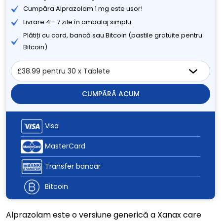
Cumpăra Alprazolam 1 mg este usor!
Livrare 4 - 7 zile în ambalaj simplu
Plătiți cu card, bancă sau Bitcoin (pastile gratuite pentru
Bitcoin)
CUMPĂRĂ ACUM
Visa
MasterCard
Transfer bancar
Bitcoin
Alprazolam este o versiune generică a Xanax care