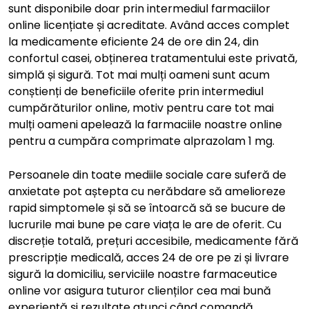
sunt disponibile doar prin intermediul farmaciilor
online licențiate și acreditate. Având acces complet
la medicamente eficiente 24 de ore din 24, din
confortul casei, obținerea tratamentului este privată,
simplă și sigură. Tot mai mulți oameni sunt acum
conștienți de beneficiile oferite prin intermediul
cumpărăturilor online, motiv pentru care tot mai
mulți oameni apelează la farmaciile noastre online
pentru a cumpăra comprimate alprazolam 1 mg.
Persoanele din toate mediile sociale care suferă de
anxietate pot aștepta cu nerăbdare să amelioreze
rapid simptomele și să se întoarcă să se bucure de
lucrurile mai bune pe care viața le are de oferit. Cu
discreție totală, prețuri accesibile, medicamente fără
prescripție medicală, acces 24 de ore pe zi și livrare
sigură la domiciliu, serviciile noastre farmaceutice
online vor asigura tuturor clienților cea mai bună
experiență și rezultate atunci când comandă