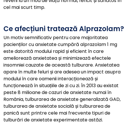
reveni la un mod de viață normal, fericit și sănătos în
cel mai scurt timp.
Ce afecțiuni tratează Alprazolam?
Un motiv semnificativ pentru care majoritatea
pacienților cu anxietate cumpără alprazolam 1 mg
este datorită modului rapid și eficient în care
ameliorează anxietatea și minimizează efectele
insomniei cauzate de această tulburare. Anxietatea
apare în multe feluri și are adesea un impact asupra
modului în care oamenii interacționează și
funcționează în situațiile de zi cu zi. În 2013 au existat
peste 8 milioane de cazuri de anxietate numai în
România, tulburarea de anxietate generalizată GAD,
tulburarea de anxietate socială și tulburarea de
panică sunt printre cele mai frecvente tipuri de
tulburări de anxietate experimentate astăzi.