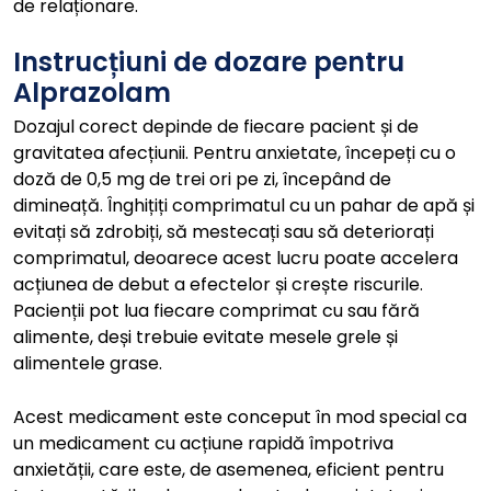
de relaționare.
Instrucțiuni de dozare pentru
Alprazolam
Dozajul corect depinde de fiecare pacient și de
gravitatea afecțiunii. Pentru anxietate, începeți cu o
doză de 0,5 mg de trei ori pe zi, începând de
dimineață. Înghițiți comprimatul cu un pahar de apă și
evitați să zdrobiți, să mestecați sau să deteriorați
comprimatul, deoarece acest lucru poate accelera
acțiunea de debut a efectelor și crește riscurile.
Pacienții pot lua fiecare comprimat cu sau fără
alimente, deși trebuie evitate mesele grele și
alimentele grase.
Acest medicament este conceput în mod special ca
un medicament cu acțiune rapidă împotriva
anxietății, care este, de asemenea, eficient pentru