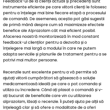
Feedback-ul de la clienții actuali și precedenți sunt
instrumente eficiente pe care viitorii clienți le folosesc
pentru a înțelege mai bine fiecare etapă a procesului
de comandă. De asemenea, aceștia pot găsi sugestii
de primă mână despre cum să maximizeze efectele
benefice ale Alprazolam cât mai eficient posibil.
Afacerea noastră monitorizează în mod constant
feedback-ul clienților pentru a dezvolta și o
înțelegere mai largă a modului în care ne putem
adapta serviciile și planurile de tratament pentru a se
potrivi mai multor persoane.
Recenzile sunt excelente pentru a vă permite să
ajutați viitorii cumpărători să găsească o soluție
medicamentoasă ideală pe care o pot comanda și
utiliza cu încredere. Când ați plasat o comandă și v-
ați bucurat de beneficiile care vin cu utilizarea
alprazolam, lăsați o recenzie. Îi puteți ajuta pe alții să
înțeleagă clar și să ofere o modalitate de a oferi