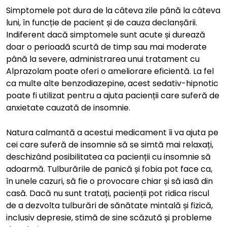
Simptomele pot dura de la câteva zile până la câteva
luni, în funcție de pacient și de cauza declanșării.
Indiferent dacă simptomele sunt acute și durează
doar o perioadă scurtă de timp sau mai moderate
până la severe, administrarea unui tratament cu
Alprazolam poate oferi o ameliorare eficientă. La fel
ca multe alte benzodiazepine, acest sedativ-hipnotic
poate fi utilizat pentru a ajuta pacienții care suferă de
anxietate cauzată de insomnie.
Natura calmantă a acestui medicament îi va ajuta pe
cei care suferă de insomnie să se simtă mai relaxați,
deschizând posibilitatea ca pacienții cu insomnie să
adoarmă. Tulburările de panică și fobia pot face ca,
în unele cazuri, să fie o provocare chiar și să iasă din
casă. Dacă nu sunt tratați, pacienții pot ridica riscul
de a dezvolta tulburări de sănătate mintală și fizică,
inclusiv depresie, stimă de sine scăzută și probleme