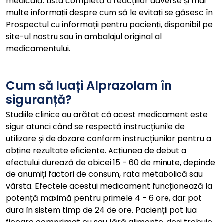
medicală. Lista completă a reacțiilor adverse și mai
multe informații despre cum să le evitați se găsesc în
Prospectul cu informații pentru pacienți, disponibil pe
site-ul nostru sau în ambalajul original al
medicamentului.
Cum să luați Alprazolam în
siguranță?
Studiile clinice au arătat că acest medicament este
sigur atunci când se respectă instrucțiunile de
utilizare și de dozare conform instrucțiunilor pentru a
obține rezultate eficiente. Acțiunea de debut a
efectului durează de obicei 15 - 60 de minute, depinde
de anumiți factori de consum, rata metabolică sau
vârsta. Efectele acestui medicament funcționează la
potență maximă pentru primele 4 - 6 ore, dar pot
dura în sistem timp de 24 de ore. Pacienții pot lua
fiecare comprimat cu sau fără alimente, deși trebuie