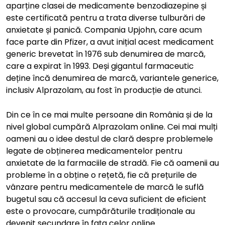
aparține clasei de medicamente benzodiazepine și
este certificată pentru a trata diverse tulburări de
anxietate și panică. Compania Upjohn, care acum
face parte din Pfizer, a avut inițial acest medicament
generic brevetat în 1976 sub denumirea de marcă,
care a expirat în 1993. Deși gigantul farmaceutic
deține încă denumirea de marcă, variantele generice,
inclusiv Alprazolam, au fost în producție de atunci.
Din ce în ce mai multe persoane din România și de la
nivel global cumpără Alprazolam online. Cei mai mulți
oameni au o idee destul de clară despre problemele
legate de obținerea medicamentelor pentru
anxietate de la farmaciile de stradă. Fie că oamenii au
probleme în a obține o rețetă, fie că prețurile de
vânzare pentru medicamentele de marcă le suflă
bugetul sau că accesul la ceva suficient de eficient
este o provocare, cumpărăturile tradiționale au
devenit secundare în fața celor online.