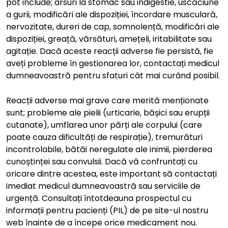
pot include; arsuri la stomac sau indigestie, uscăciune
a gurii, modificări ale dispoziției, încordare musculară,
nervozitate, dureri de cap, somnolență, modificări ale
dispoziției, greață, vărsături, amețeli, iritabilitate sau
agitație. Dacă aceste reacții adverse fie persistă, fie
aveți probleme în gestionarea lor, contactați medicul
dumneavoastră pentru sfaturi cât mai curând posibil.
Reacții adverse mai grave care merită menționate
sunt; probleme ale pielii (urticarie, bășici sau erupții
cutanate), umflarea unor părți ale corpului (care
poate cauza dificultăți de respirație), tremurături
incontrolabile, bătăi neregulate ale inimii, pierderea
cunoștinței sau convulsii. Dacă vă confruntați cu
oricare dintre acestea, este important să contactați
imediat medicul dumneavoastră sau serviciile de
urgență. Consultați întotdeauna prospectul cu
informații pentru pacienți (PIL) de pe site-ul nostru
web înainte de a începe orice medicament nou.