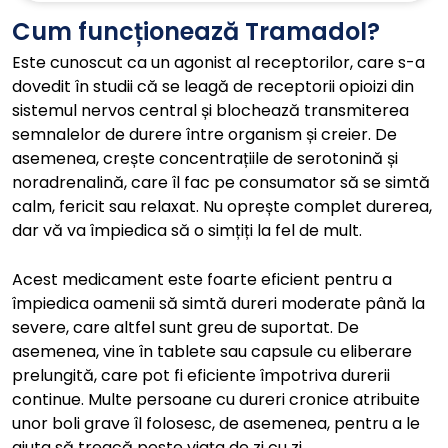
Cum funcționează Tramadol?
Este cunoscut ca un agonist al receptorilor, care s-a
dovedit în studii că se leagă de receptorii opioizi din
sistemul nervos central și blochează transmiterea
semnalelor de durere între organism și creier. De
asemenea, crește concentrațiile de serotonină și
noradrenalină, care îl fac pe consumator să se simtă
calm, fericit sau relaxat. Nu oprește complet durerea,
dar vă va împiedica să o simțiți la fel de mult.
Acest medicament este foarte eficient pentru a
împiedica oamenii să simtă dureri moderate până la
severe, care altfel sunt greu de suportat. De
asemenea, vine în tablete sau capsule cu eliberare
prelungită, care pot fi eficiente împotriva durerii
continue. Multe persoane cu dureri cronice atribuite
unor boli grave îl folosesc, de asemenea, pentru a le
ajuta să treacă peste viața de zi cu zi.