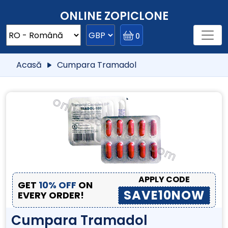
ONLINE ZOPICLONE
0
Acasă
Cumpara Tramadol
APPLY CODE
GET
10% OFF
ON
SAVE10NOW
EVERY ORDER!
Cumpara Tramadol