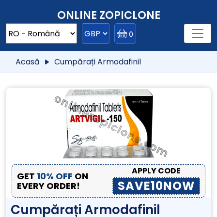
ONLINE ZOPICLONE
0
Acasă
Cumpărați Armodafinil
APPLY CODE
GET
10% OFF
ON
SAVE10NOW
EVERY ORDER!
Cumpărați Armodafinil