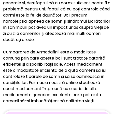
generale și, deși faptul că nu dormi suficient poate fi o
problemă pentru unii, faptul că nu poți controla când
dormi este la fel de dăunător. Boli precum
narcolepsia, apneea de somn și sindromul lucrătorilor
în schimburi pot avea un impact uriaș asupra vieții de
zi cu zi a oamenilor și afectează mai mulți oameni
decât ați crede.
Cumpărarea de Armodafinil este o modalitate
comună prin care aceste boli sunt tratate datorită
eficienței și disponibilității sale. Acest medicament
este o modalitate eficientă de a ajuta oamenii să își
controleze tiparele de somn și să se odihnească în
condițiile lor. Farmacia noastră online stochează
acest medicament împreună cu o serie de alte
medicamente generice excelente care pot ajuta
oamenii să-și îmbunătățească calitatea vieții.